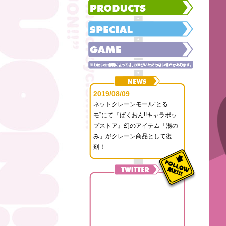
2019/08/09
ネットクレーンモール“とる
モ”にて『ばくおん!!キャラポッ
プストア』幻のアイテム「湯の
み」がクレーン商品として復
刻！
2019/07/09
シネ・リーブル池袋「アニメ
ZONE」にて、TVアニメ『ばく
おん!!』上映決定!!
2019/05/21
『ばくおん!!』Blu-ray BOX＜ス