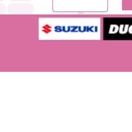
ペシャルプライス版＞発売決
定!!
2018/08/17
AT-Xにて9月からTVアニメ『ば
くおん!!』全12話の再放送がス
タート!! さらに、OAD第1弾・
第2弾も初放送されることが決
定!!
2017/11/10
TVアニメ「ばくおん!!」Blu-ray
BOX発売記念！ニコニコ生放送
全12話一挙放送 決定！
2017/11/10
TVアニメ『ばくおん!!』Blu-ray
BOXジャケット＆展開図公開!!
2017/08/16
TVアニメ『ばくおん!!』Blu-ray
BOX発売決定!!
2017/08/16