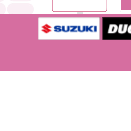
ペシャルプライス版＞発売決
定!!
2018/08/17
AT-Xにて9月からTVアニメ『ば
くおん!!』全12話の再放送がス
タート!! さらに、OAD第1弾・
第2弾も初放送されることが決
定!!
2017/11/10
TVアニメ「ばくおん!!」Blu-ray
BOX発売記念！ニコニコ生放送
全12話一挙放送 決定！
2017/11/10
TVアニメ『ばくおん!!』Blu-ray
BOXジャケット＆展開図公開!!
2017/08/16
TVアニメ『ばくおん!!』Blu-ray
BOX発売決定!!
2017/08/16