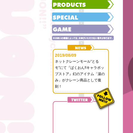
2019/08/09
ネットクレーンモール“とる
モ”にて『ばくおん!!キャラポッ
プストア』幻のアイテム「湯の
み」がクレーン商品として復
刻！
2019/07/09
シネ・リーブル池袋「アニメ
ZONE」にて、TVアニメ『ばく
おん!!』上映決定!!
2019/05/21
『ばくおん!!』Blu-ray BOX＜ス